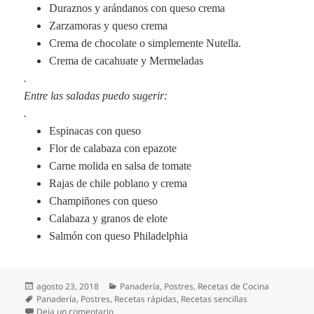
Duraznos y arándanos con queso crema
Zarzamoras y queso crema
Crema de chocolate o simplemente Nutella.
Crema de cacahuate y Mermeladas
.
Entre las saladas puedo sugerir:
.
Espinacas con queso
Flor de calabaza con epazote
Carne molida en salsa de tomate
Rajas de chile poblano y crema
Champiñones con queso
Calabaza y granos de elote
Salmón con queso Philadelphia
Publicado
Categorías
agosto 23, 2018
Panadería
,
Postres
,
Recetas de Cocina
el
Etiquetas
Panadería
,
Postres
,
Recetas rápidas
,
Recetas sencillas
en La magia de las Crepas
Deja un comentario