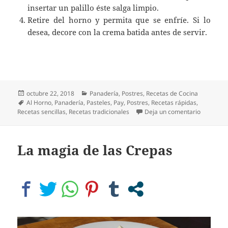
insertar un palillo éste salga limpio.
Retire del horno y permita que se enfríe. Si lo
desea, decore con la crema batida antes de servir.
Publicado
Categorías
octubre 22, 2018
Panadería
,
Postres
,
Recetas de Cocina
el
Etiquetas
Al Horno
,
Panadería
,
Pasteles
,
Pay
,
Postres
,
Recetas rápidas
,
en Pay de
Recetas sencillas
,
Recetas tradicionales
Deja un comentario
La magia de las Crepas