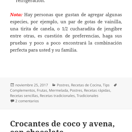
refrigeración.
Nota:
Hay personas que gustan de agregar algunas
especies, por ejemplo, un par de gotas de vainilla,
una tirita de canela, o 1/2 cucharadita de jengibre
entre otras, es cuestión de preferencias, haga sus
pruebas y poco a poco encontrará la combinación
perfecta para usted y su familia.
Publicado
Categorías
Etiqueta
noviembre 25, 2017
Postres
,
Recetas de Cocina
,
Tips
el
Complementos
,
Frutas
,
Mermelada
,
Postres
,
Recetas rápidas
,
Recetas sencillas
,
Recetas tradicionales
,
Tradicionales
en La dulce y práctica mermelada de fresas
2 comentarios
Crocantes de coco y avena,