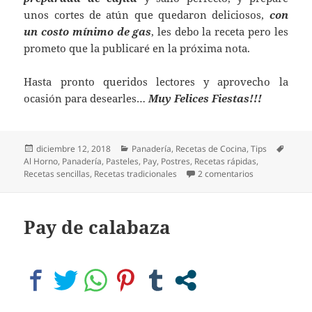
unos cortes de atún que quedaron deliciosos,
con
un costo mínimo de gas
, les debo la receta pero les
prometo que la publicaré en la próxima nota.
Hasta pronto queridos lectores y aprovecho la
ocasión para desearles…
Muy Felices Fiestas!!!
Publicado
Categorías
Etique
diciembre 12, 2018
Panadería
,
Recetas de Cocina
,
Tips
el
Al Horno
,
Panadería
,
Pasteles
,
Pay
,
Postres
,
Recetas rápidas
,
en Estrenando 
Recetas sencillas
,
Recetas tradicionales
2 comentarios
Pay de calabaza