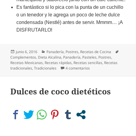
Es fantástico si lo pica con la punta de un cuchillo
o un tenedor y le agrega un poco de leche dulce
condensada (Nestlé) antes de servir. Mmmm… ¡A
DISFRUTARLO!
Publicado
Categorías
Etiquetas
junio 6, 2016
Panadería
,
Postres
,
Recetas de Cocina
el
Complementos
,
Dieta Alcalina
,
Panadería
,
Pasteles
,
Postres
,
Recetas Mexicanas
,
Recetas rápidas
,
Recetas sencillas
,
Recetas
en Pan de elote tradicional
tradicionales
,
Tradicionales
4 comentarios
Dulces de coco dietéticos