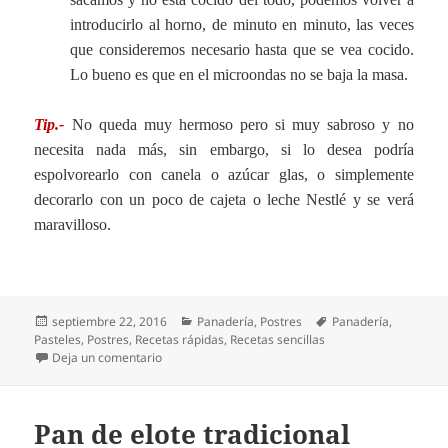
introducirlo al horno, de minuto en minuto, las veces
que consideremos necesario hasta que se vea cocido.
Lo bueno es que en el microondas no se baja la masa.
–
Tip.-
No queda muy hermoso pero si muy sabroso y no
necesita nada más, sin embargo, si lo desea podría
espolvorearlo con canela o azúcar glas, o simplemente
decorarlo con un poco de cajeta o leche Nestlé y se verá
maravilloso.
–
Publicado
Categorías
Etiquetas
septiembre 22, 2016
Panadería
,
Postres
Panadería
,
el
Pasteles
,
Postres
,
Recetas rápidas
,
Recetas sencillas
en Bizcocho en el microondas.
Deja un comentario
Pan de elote tradicional