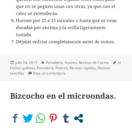
que no se peguen unas con otras, ya que con el
calor se extenderán.
Hornee por 12 a 15 minutos o hasta que se vean
doradas por encima y la orilla ligeramente
tostada.
Déjalas enfriar completamente antes de comer.
Publicado
Categorías
Etiqueta
julio 24, 2017
Panadería
,
Postres
,
Recetas de Cocina
Al
el
Horno
,
galletas
,
Panadería
,
Postres
,
Recetas rápidas
,
Recetas
en Crocantes de coco y avena, con choco
sencillas
Deja un comentario
Bizcocho en el microondas.