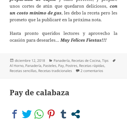
unos cortes de atún que quedaron deliciosos,
con
un costo mínimo de gas
, les debo la receta pero les
prometo que la publicaré en la próxima nota.
Hasta pronto queridos lectores y aprovecho la
ocasión para desearles…
Muy Felices Fiestas!!!
Publicado
Categorías
Etique
diciembre 12, 2018
Panadería
,
Recetas de Cocina
,
Tips
el
Al Horno
,
Panadería
,
Pasteles
,
Pay
,
Postres
,
Recetas rápidas
,
en Estrenando 
Recetas sencillas
,
Recetas tradicionales
2 comentarios
Pay de calabaza