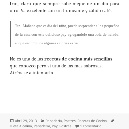
frio, claro que siempre sabe mejor de un día para
otro. Va excelente con un humeante y cálido café.
Tip: Mañana que es día del niño, puede sorprender a los pequeños
de la casa con este delicioso pay agregandole una bola de helado,
auque eso implica algunas calorías extra.
No es una de las
recetas de cocina más sencillas
que conozco pero si una de las mas sabrosas.
Atrévase a intentarla.
Publicado
Categorías
Etiqueta
abril 29, 2013
Panadería
,
Postres
,
Recetas de Cocina
el
en Un Sabroso y
Dieta Alcalina
,
Panadería
,
Pay
,
Postres
1 comentario