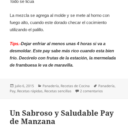
Todo se licua
La mezcla se agrega al molde y se mete al horno con
fuego alto, cuando este dorado checar el cocimiento
utilizando el palillo.
Tips.-
Dejar enfriar al menos unas 4 horas si va a
desmoldar. Este pay sabe más rico cuando esta bien
frío. Decórelo con frutas de la estación, la mermelada
de frambuesa le va de maravilla.
Publicado
Categorías
Etiquetas
julio 6, 2015
Panadería
,
Recetas de Cocina
Panadería
,
el
en Pay de ques
Pay
,
Recetas rápidas
,
Recetas sencillas
2 comentarios
Un Sabroso y Saludable Pay
de Manzana