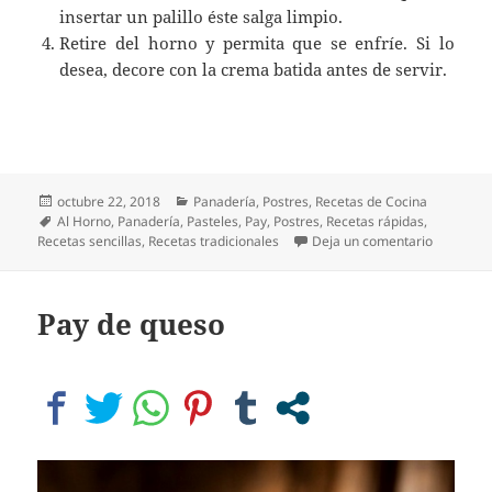
insertar un palillo éste salga limpio.
Retire del horno y permita que se enfríe. Si lo
desea, decore con la crema batida antes de servir.
Publicado
Categorías
octubre 22, 2018
Panadería
,
Postres
,
Recetas de Cocina
el
Etiquetas
Al Horno
,
Panadería
,
Pasteles
,
Pay
,
Postres
,
Recetas rápidas
,
en Pay de
Recetas sencillas
,
Recetas tradicionales
Deja un comentario
Pay de queso