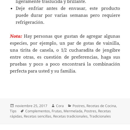
ligeramente traslucida y brillante.
Deje enfriar antes de envasar, este producto
puede durar por varias semanas pero requiere
refrigeración.
Nota:
Hay personas que gustan de agregar algunas
especies, por ejemplo, un par de gotas de vainilla,
una tirita de canela, o 1/2 cucharadita de jengibre
entre otras, es cuestión de preferencias, haga sus
pruebas y poco a poco encontrará la combinación
perfecta para usted y su familia.
Publicado
Autor
Categorías
noviembre 25, 2017
Cora
Postres
,
Recetas de Cocina
,
el
Etiquetas
Tips
Complementos
,
Frutas
,
Mermelada
,
Postres
,
Recetas
rápidas
,
Recetas sencillas
,
Recetas tradicionales
,
Tradicionales