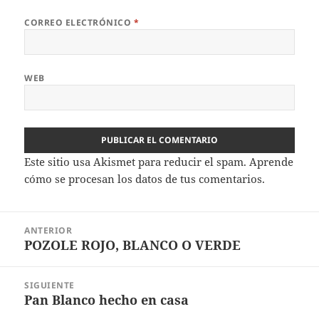
CORREO ELECTRÓNICO
*
WEB
Este sitio usa Akismet para reducir el spam.
Aprende
cómo se procesan los datos de tus comentarios.
Navegación
ANTERIOR
de
POZOLE ROJO, BLANCO O VERDE
Entrada
entradas
anterior:
SIGUIENTE
Pan Blanco hecho en casa
Entrada
siguiente: