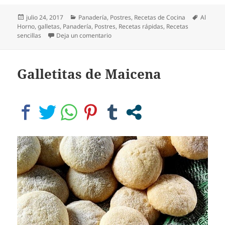
Publicado
Categorías
Etiqueta
julio 24, 2017
Panadería
,
Postres
,
Recetas de Cocina
Al
el
Horno
,
galletas
,
Panadería
,
Postres
,
Recetas rápidas
,
Recetas
en Crocantes de coco y avena, con choco
sencillas
Deja un comentario
Galletitas de Maicena