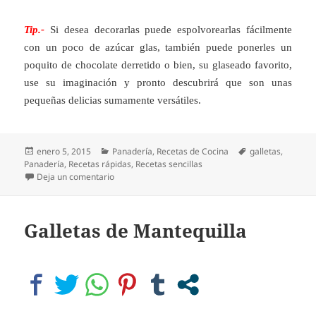
Tip.-
Si desea decorarlas puede espolvorearlas fácilmente
con un poco de azúcar glas, también puede ponerles un
poquito de chocolate derretido o bien, su glaseado favorito,
use su imaginación y pronto descubrirá que son unas
pequeñas delicias sumamente versátiles.
Publicado
Categorías
Etiquetas
enero 5, 2015
Panadería
,
Recetas de Cocina
galletas
,
el
Panadería
,
Recetas rápidas
,
Recetas sencillas
en Galletitas de Maicena
Deja un comentario
Galletas de Mantequilla