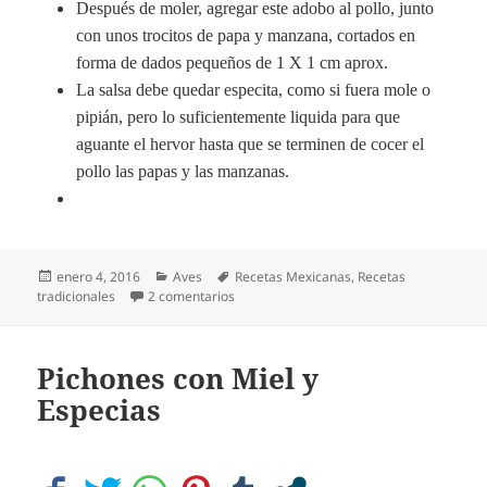
Después de moler, agregar este adobo al pollo, junto
con unos trocitos de papa y manzana, cortados en
forma de dados pequeños de 1 X 1 cm aprox.
La salsa debe quedar especita, como si fuera mole o
pipián, pero lo suficientemente liquida para que
aguante el hervor hasta que se terminen de cocer el
pollo las papas y las manzanas.
Publicado
Categorías
Etiquetas
enero 4, 2016
Aves
Recetas Mexicanas
,
Recetas
el
en Pollo en salsa de cacahuate
tradicionales
2 comentarios
Pichones con Miel y
Especias