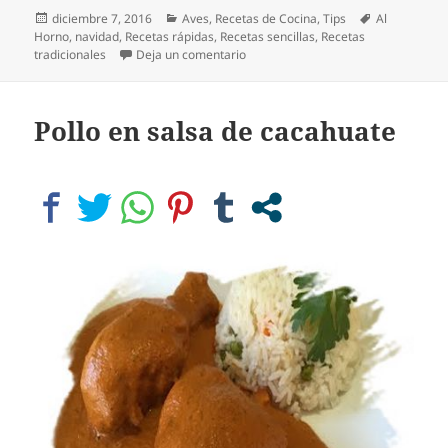
Publicado
Categorías
Etiquetas
diciembre 7, 2016
Aves
,
Recetas de Cocina
,
Tips
Al
el
Horno
,
navidad
,
Recetas rápidas
,
Recetas sencillas
,
Recetas
en Pollo al horno – receta clásica
tradicionales
Deja un comentario
Pollo en salsa de cacahuate