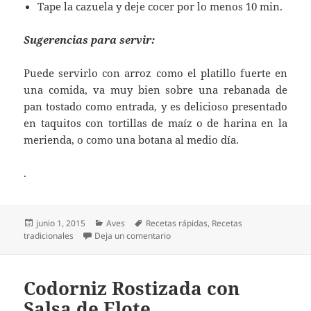
Tape la cazuela y deje cocer por lo menos 10 min.
Sugerencias para servir:
Puede servirlo con arroz como el platillo fuerte en
una comida, va muy bien sobre una rebanada de
pan tostado como entrada, y es delicioso presentado
en taquitos con tortillas de maíz o de harina en la
merienda, o como una botana al medio día.
.
Publicado
Categorías
Etiquetas
junio 1, 2015
Aves
Recetas rápidas
,
Recetas
el
en Estofado de Pollo
tradicionales
Deja un comentario
Codorniz Rostizada con
Salsa de Elote