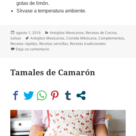
gotas de limón.
Sírvase a temperatura ambiente.
Publicado
Categorías
agosto 1, 2016
Antojitos Mexicanos
,
Recetas de Cocina
,
el
Etiquetas
Salsas
Antojitos Mexicanos
,
Comida Méxicana
,
Complementos
,
Recetas rápidas
,
Recetas sencillas
,
Recetas tradicionales
en Salsa Mexicana
Deja un comentario
Tamales de Camarón