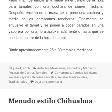
Paso final: Se embarra la masa en el centro de la hoja
para tamales con una cuchara de comer mediana.
Después, encima de la masa se le pone una cuchara y
media de los camarones rancheros. Finalmente se
envuelve el tamal y se ponen a cocer parados en una
vaporera por una hora aproximadamente o hasta que se
puedan separar de la hoja de tamal.
Rinde aproximadamente 25 a 30 tamales medianos.
Publicado
Categorías
julio 4, 2016
Antojitos Mexicanos
,
Pescados y Mariscos
,
el
Etiquetas
Recetas de Cocina
,
Tamales
Camarones
,
Comida Méxicana
,
Recetas rápidas
,
Recetas sencillas
,
Recetas tradicionales
,
en Tamales de Camarón
Tradicionales
Deja un comentario
Menudo estilo Chihuahua