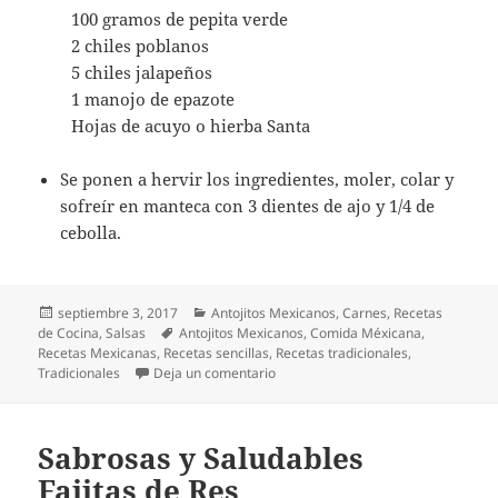
100 gramos de pepita verde
2 chiles poblanos
5 chiles jalapeños
1 manojo de epazote
Hojas de acuyo o hierba Santa
Se ponen a hervir los ingredientes, moler, colar y
sofreír en manteca con 3 dientes de ajo y 1/4 de
cebolla.
Publicado
Categorías
septiembre 3, 2017
Antojitos Mexicanos
,
Carnes
,
Recetas
el
Etiquetas
de Cocina
,
Salsas
Antojitos Mexicanos
,
Comida Méxicana
,
Recetas Mexicanas
,
Recetas sencillas
,
Recetas tradicionales
,
en POZOLE ROJO, BLANCO O VERDE
Tradicionales
Deja un comentario
Sabrosas y Saludables
Fajitas de Res