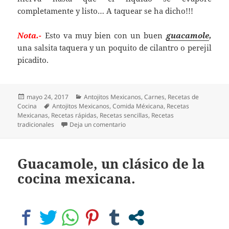
completamente y listo… A taquear se ha dicho!!!
Nota.-
Esto va muy bien con un buen
guacamole
,
una salsita taquera y un poquito de cilantro o perejil
picadito.
Publicado
Categorías
mayo 24, 2017
Antojitos Mexicanos
,
Carnes
,
Recetas de
el
Etiquetas
Cocina
Antojitos Mexicanos
,
Comida Méxicana
,
Recetas
Mexicanas
,
Recetas rápidas
,
Recetas sencillas
,
Recetas
en Sabrosas y Saludables Fajitas de
tradicionales
Deja un comentario
Guacamole, un clásico de la
cocina mexicana.