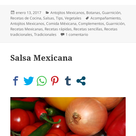
Publicado
Categorías
enero 13, 2017
Antojitos Mexicanos
,
Botanas
,
Guarnición
,
el
Etiquetas
Recetas de Cocina
,
Salsas
,
Tips
,
Vegetales
Acompañamiento
,
Antojitos Mexicanos
,
Comida Méxicana
,
Complementos
,
Guarnición
,
Recetas Mexicanas
,
Recetas rápidas
,
Recetas sencillas
,
Recetas
en Guacamole, un clásico de
tradicionales
,
Tradicionales
1 comentario
Salsa Mexicana