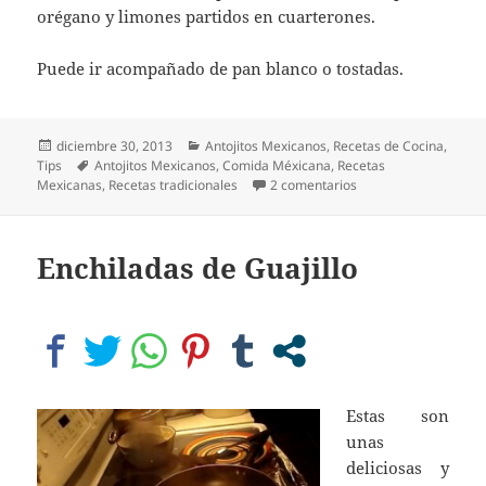
orégano y limones partidos en cuarterones.
Puede ir acompañado de pan blanco o tostadas.
Publicado
Categorías
diciembre 30, 2013
Antojitos Mexicanos
,
Recetas de Cocina
,
el
Etiquetas
Tips
Antojitos Mexicanos
,
Comida Méxicana
,
Recetas
en Menudo estilo Ch
Mexicanas
,
Recetas tradicionales
2 comentarios
Enchiladas de Guajillo
Estas son
unas
deliciosas y