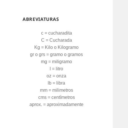
ABREVIATURAS
c = cucharadita
C = Cucharada
Kg = Kilo o Kilogramo
gr o grs = gramo o gramos
mg = miligramo
l = litro
oz = onza
lb = libra
mm = milimetros
cms = centímetros
aprox. = aproximadamente