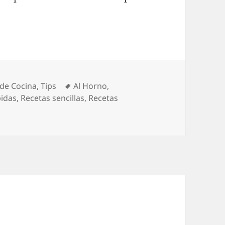
Etiquetas
 de Cocina
,
Tips
Al Horno
,
pidas
,
Recetas sencillas
,
Recetas
o el Molde Milagro