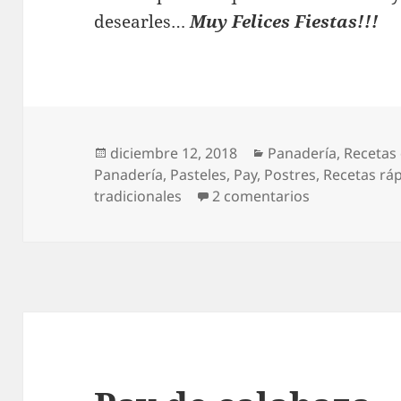
desearles…
Muy Felices Fiestas!!!
Publicado
Categorías
diciembre 12, 2018
Panadería
,
Recetas
el
Panadería
,
Pasteles
,
Pay
,
Postres
,
Recetas rá
en Estrenand
tradicionales
2 comentarios