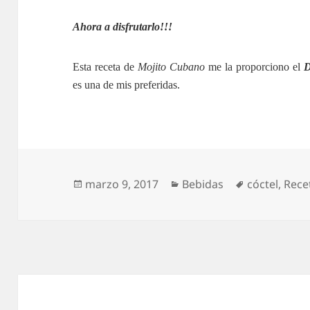
Ahora a disfrutarlo!!!
Esta receta de
Mojito Cubano
me la proporciono el
D
es una de mis preferidas.
Publicado
Categorías
Etiquetas
marzo 9, 2017
Bebidas
cóctel
,
Recet
el