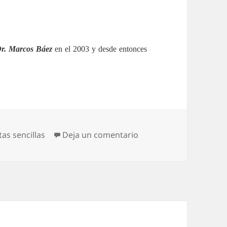
r. Marcos Báez
en el 2003 y desde entonces
en El refrescante Moji
as sencillas
Deja un comentario