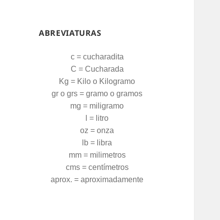
ABREVIATURAS
c = cucharadita
C = Cucharada
Kg = Kilo o Kilogramo
gr o grs = gramo o gramos
mg = miligramo
l = litro
oz = onza
lb = libra
mm = milimetros
cms = centímetros
aprox. = aproximadamente