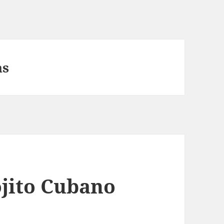
as
ojito Cubano