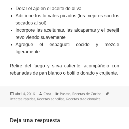
Dorar el ajo en el aceite de oliva
Adicione los tomates picados (los mejores son los
secados al sol)
Incorpore las aceitunas, las alcaparras y el perejil
revolviendo suavemente
Agregue el espagueti cocido y mezcle
ligeramente.
Retire del fuego y s
irva caliente, acompáñelo con
rebanadas de pan blanco o bolillo dorado y crujiente.
Publicado
Autor
Categorías
Etiquetas
abril 4, 2016
Cora
Pastas
,
Recetas de Cocina
el
Recetas rápidas
,
Recetas sencillas
,
Recetas tradicionales
Deja una respuesta