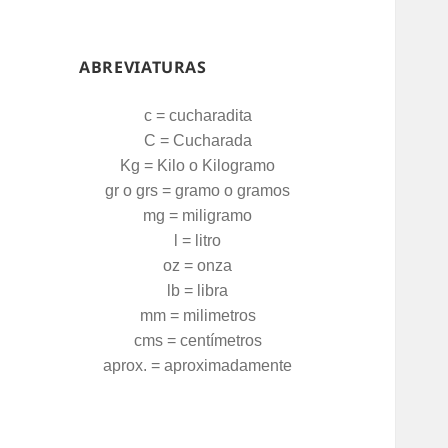
ABREVIATURAS
c = cucharadita
C = Cucharada
Kg = Kilo o Kilogramo
gr o grs = gramo o gramos
mg = miligramo
l = litro
oz = onza
lb = libra
mm = milimetros
cms = centímetros
aprox. = aproximadamente