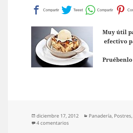
Muy útil pa
efectivo p
Pruébenlo
Publicado
Categorías
diciembre 17, 2012
Panadería
,
Postres
el
en Budín de Pan
4 comentarios