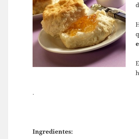
d
H
e
E
h
.
Ingredientes: