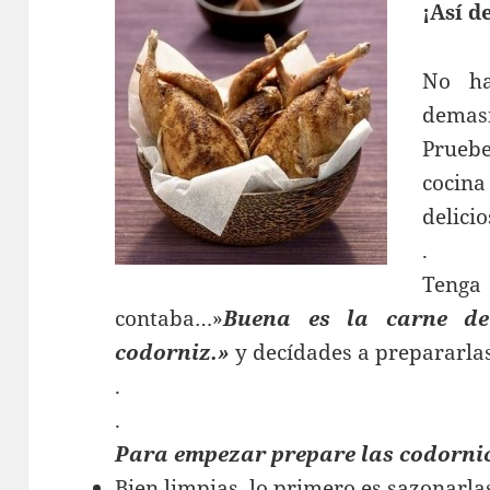
¡Así de
No ha
demas
Prueb
cocin
delicio
.
Tenga 
contaba…»
Buena es la carne de
codorniz.»
y decídades a prepararla
.
.
Para empezar prepare las codorni
Bien limpias, lo primero es sazonarlas