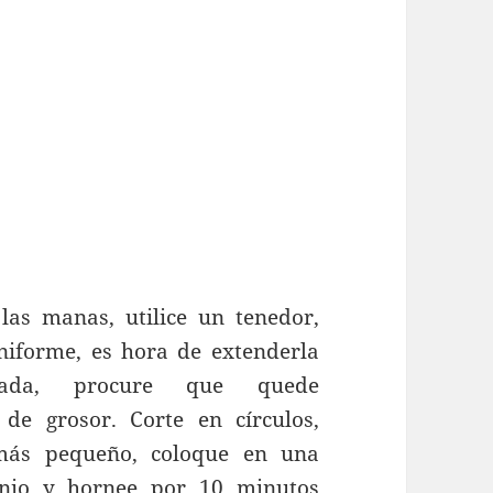
as manas, utilice un tenedor,
iforme, es hora de extenderla
nada, procure que quede
e grosor. Corte en círculos,
más pequeño, coloque en una
inio y hornee por 10 minutos