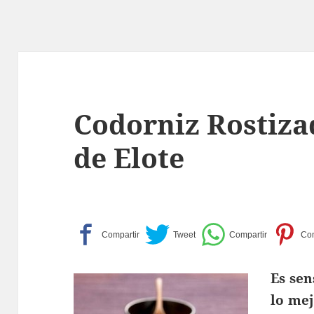
Codorniz Rostiza
de Elote
Es s
en
lo mej