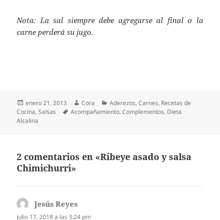
Nota: La sal siempre debe agregarse al final o la
carne perderá su jugo.
Publicado
Autor
Categorías
enero 21, 2013
Cora
Aderezos
,
Carnes
,
Recetas de
el
Etiquetas
Cocina
,
Salsas
Acompañamiento
,
Complementos
,
Dieta
Alcalina
2 comentarios en «Ribeye asado y salsa
Chimichurri»
Jesús Reyes
dice:
julio 17, 2018 a las 3:24 pm